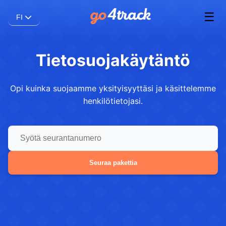
☰
FI
Tietosuojakäytäntö
Opi kuinka suojaamme yksityisyyttäsi ja käsittelemme
henkilötietojasi.
Seuraa pakettia