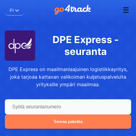
☰
FI
DPE Express -
seuranta
DPE Express on maailmanlaajuinen logistiikkayritys,
joka tarjoaa kattavan valikoiman kuljetuspalveluita
yrityksille ympäri maailmaa.
Seuraa pakettia