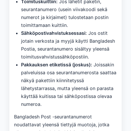
Toimituskuittiin:
Jos lähetit paketin,
seurantanumero (usein viivakoodi sekä
numerot ja kirjaimet) tulostetaan postin
toimittamaan kuittiin.
Sähköpostivahvistuksessasi:
Jos ostit
jotain verkosta ja myyjä käytti Bangladesh
Postia, seurantanumero sisältyy yleensä
toimitusvahvistussähköpostiin.
Pakkauksen etiketissä (joskus):
Joissakin
palveluissa osa seurantanumerosta saattaa
näkyä pakettiin kiinnitetyssä
lähetystarrassa, mutta yleensä on parasta
käyttää kuitissa tai sähköpostissa olevaa
numeroa.
Bangladesh Post -seurantanumerot
noudattavat yleensä tiettyjä muotoja, jotka