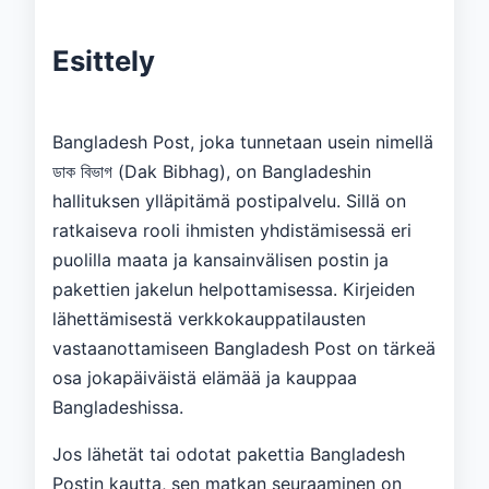
Esittely
Bangladesh Post, joka tunnetaan usein nimellä
ডাক বিভাগ (Dak Bibhag), on Bangladeshin
hallituksen ylläpitämä postipalvelu. Sillä on
ratkaiseva rooli ihmisten yhdistämisessä eri
puolilla maata ja kansainvälisen postin ja
pakettien jakelun helpottamisessa. Kirjeiden
lähettämisestä verkkokauppatilausten
vastaanottamiseen Bangladesh Post on tärkeä
osa jokapäiväistä elämää ja kauppaa
Bangladeshissa.
Jos lähetät tai odotat pakettia Bangladesh
Postin kautta, sen matkan seuraaminen on