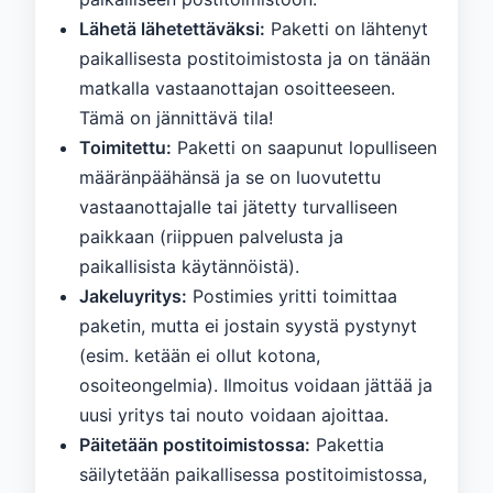
Lähetä lähetettäväksi:
Paketti on lähtenyt
paikallisesta postitoimistosta ja on tänään
matkalla vastaanottajan osoitteeseen.
Tämä on jännittävä tila!
Toimitettu:
Paketti on saapunut lopulliseen
määränpäähänsä ja se on luovutettu
vastaanottajalle tai jätetty turvalliseen
paikkaan (riippuen palvelusta ja
paikallisista käytännöistä).
Jakeluyritys:
Postimies yritti toimittaa
paketin, mutta ei jostain syystä pystynyt
(esim. ketään ei ollut kotona,
osoiteongelmia). Ilmoitus voidaan jättää ja
uusi yritys tai nouto voidaan ajoittaa.
Päitetään postitoimistossa:
Pakettia
säilytetään paikallisessa postitoimistossa,