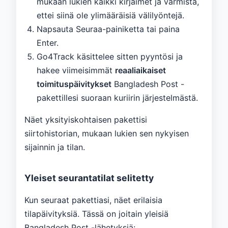
mukaan lukien kaikki kirjaimet ja varmista,
ettei siinä ole ylimääräisiä välilyöntejä.
Napsauta Seuraa-painiketta tai paina
Enter.
Go4Track käsittelee sitten pyyntösi ja
hakee viimeisimmät
reaaliaikaiset
toimituspäivitykset
Bangladesh Post -
pakettillesi suoraan kuriirin järjestelmästä.
Näet yksityiskohtaisen pakettisi
siirtohistorian, mukaan lukien sen nykyisen
sijainnin ja tilan.
Yleiset seurantatilat selitetty
Kun seuraat pakettiasi, näet erilaisia ​​
tilapäivityksiä. Tässä on joitain yleisiä
Bangladesh Post -lähetyksiä: