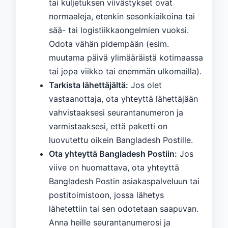
tai kuljetuksen viivästykset ovat
normaaleja, etenkin sesonkiaikoina tai
sää- tai logistiikkaongelmien vuoksi.
Odota vähän pidempään (esim.
muutama päivä ylimääräistä kotimaassa
tai jopa viikko tai enemmän ulkomailla).
Tarkista lähettäjältä:
Jos olet
vastaanottaja, ota yhteyttä lähettäjään
vahvistaaksesi seurantanumeron ja
varmistaaksesi, että paketti on
luovutettu oikein Bangladesh Postille.
Ota yhteyttä Bangladesh Postiin:
Jos
viive on huomattava, ota yhteyttä
Bangladesh Postin asiakaspalveluun tai
postitoimistoon, jossa lähetys
lähetettiin tai sen odotetaan saapuvan.
Anna heille seurantanumerosi ja