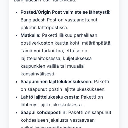
Posted/Origin Post valmistelee lähetystä:
Bangladesh Post on vastaanottanut
paketin lähtöpostissa.
Matkalla:
Paketti liikkuu parhaillaan
postiverkoston kautta kohti määränpäätä.
Tämä voi tarkoittaa, että se on
lajittelulaitoksessa, kuljetuksessa
kaupunkien välillä tai muualla
kansainvälisesti.
Saapuminen lajittelukeskukseen:
Paketti
on saapunut postin lajittelukeskukseen.
Lähtö lajittelukeskuksesta:
Paketti on
lähtenyt lajittelukeskuksesta.
Saapui kohdepostiin:
Paketti on saapunut
kohdealueen jakelusta vastaavaan
paikalliseen postitoimistoon.