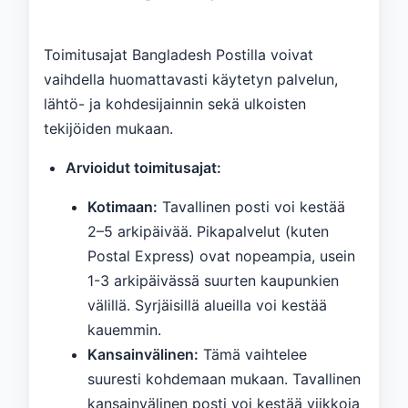
Toimitusajat Bangladesh Postilla voivat
vaihdella huomattavasti käytetyn palvelun,
lähtö- ja kohdesijainnin sekä ulkoisten
tekijöiden mukaan.
Arvioidut toimitusajat:
Kotimaan:
Tavallinen posti voi kestää
2–5 arkipäivää. Pikapalvelut (kuten
Postal Express) ovat nopeampia, usein
1-3 arkipäivässä suurten kaupunkien
välillä. Syrjäisillä alueilla voi kestää
kauemmin.
Kansainvälinen:
Tämä vaihtelee
suuresti kohdemaan mukaan. Tavallinen
kansainvälinen posti voi kestää viikkoja