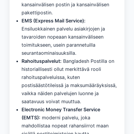
kansainvälisen postin ja kansainvälisen
pakettipostin.
EMS (Express Mail Service):
Ensiluokkainen palvelu asiakirjojen ja
tavaroiden nopeaan kansainväliseen
toimitukseen, usein parannetuilla
seurantaominaisuuksilla.
Rahoituspalvelut:
Bangladesh Postilla on
historiallisesti ollut merkittävä rooli
rahoituspalveluissa, kuten
postisäästötileissä ja maksumääräyksissä,
vaikka näiden palvelujen luonne ja
saatavuus voivat muuttua.
Electronic Money Transfer Service
(EMTS):
moderni palvelu, joka
mahdollistaa nopeat rahansiirrot maan
sisällä postitoimistojen kautta.