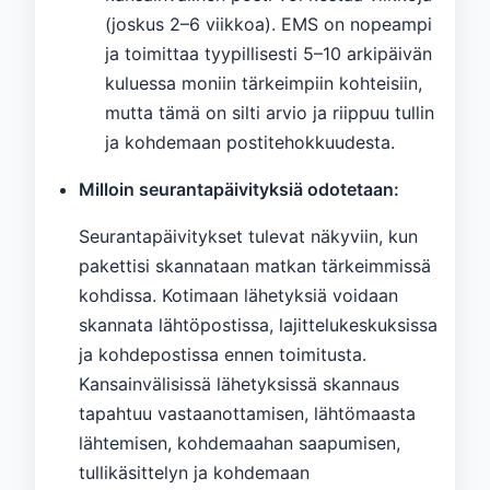
(joskus 2–6 viikkoa). EMS on nopeampi
ja toimittaa tyypillisesti 5–10 arkipäivän
kuluessa moniin tärkeimpiin kohteisiin,
mutta tämä on silti arvio ja riippuu tullin
ja kohdemaan postitehokkuudesta.
Milloin seurantapäivityksiä odotetaan:
Seurantapäivitykset tulevat näkyviin, kun
pakettisi skannataan matkan tärkeimmissä
kohdissa. Kotimaan lähetyksiä voidaan
skannata lähtöpostissa, lajittelukeskuksissa
ja kohdepostissa ennen toimitusta.
Kansainvälisissä lähetyksissä skannaus
tapahtuu vastaanottamisen, lähtömaasta
lähtemisen, kohdemaahan saapumisen,
tullikäsittelyn ja kohdemaan