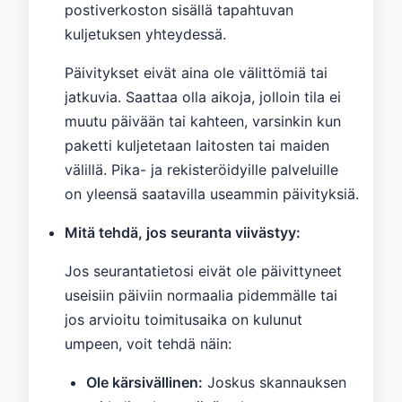
postiverkoston sisällä tapahtuvan
kuljetuksen yhteydessä.
Päivitykset eivät aina ole välittömiä tai
jatkuvia. Saattaa olla aikoja, jolloin tila ei
muutu päivään tai kahteen, varsinkin kun
paketti kuljetetaan laitosten tai maiden
välillä. Pika- ja rekisteröidyille palveluille
on yleensä saatavilla useammin päivityksiä.
Mitä tehdä, jos seuranta viivästyy:
Jos seurantatietosi eivät ole päivittyneet
useisiin päiviin normaalia pidemmälle tai
jos arvioitu toimitusaika on kulunut
umpeen, voit tehdä näin:
Ole kärsivällinen:
Joskus skannauksen