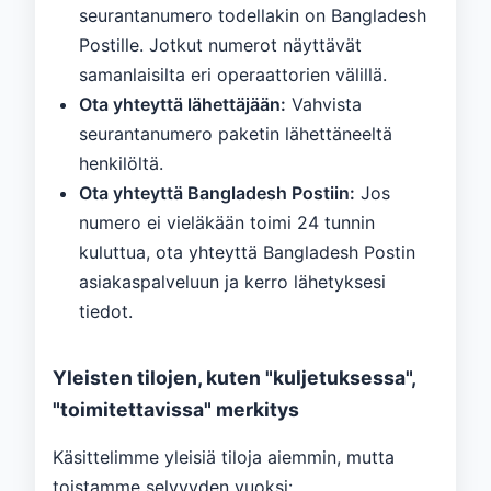
seurantanumero todellakin on Bangladesh
Postille. Jotkut numerot näyttävät
samanlaisilta eri operaattorien välillä.
Ota yhteyttä lähettäjään:
Vahvista
seurantanumero paketin lähettäneeltä
henkilöltä.
Ota yhteyttä Bangladesh Postiin:
Jos
numero ei vieläkään toimi 24 tunnin
kuluttua, ota yhteyttä Bangladesh Postin
asiakaspalveluun ja kerro lähetyksesi
tiedot.
Yleisten tilojen, kuten "kuljetuksessa",
"toimitettavissa" merkitys
Käsittelimme yleisiä tiloja aiemmin, mutta
toistamme selvyyden vuoksi: