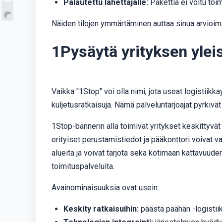
Palautettu lähettäjälle:
Pakettia ei voitu toim
Näiden tilojen ymmärtäminen auttaa sinua arvioi
1Pysäytä yrityksen ylei
Vaikka "1Stop" voi olla nimi, jota useat logistiikka
kuljetusratkaisuja. Nämä palveluntarjoajat pyrkivä
1Stop-bannerin alla toimivat yritykset keskittyvät 
erityiset perustamistiedot ja pääkonttori voivat v
alueita ja voivat tarjota sekä kotimaan kattavuuden
toimituspalveluita.
Avainominaisuuksia ovat usein:
Keskity ratkaisuihin:
päästä päähän -logistiik