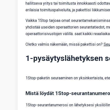
hallitseva yritys tai toimitusta innokkaasti odotta
erilaisia ​​toimituspalveluita, ja pakettisi liikkum
Vaikka 1Stop tarjoaa omat seurantamekanisminsa, 
yhdistää useiden operaattorien seurantatiedot, muk
operaattorisivustojen välillä. saat kaikki reaaliai
Oletko valmis näkemään, missä pakettisi on?
Seu
1-pysäytyslähetyksen 
1Stop-paketin seuraaminen on yksinkertaista, etenki
Mistä löydät 1Stop-seurantanumero
1Stop-seurantanumerosi on lähetyksesi yksilöllin