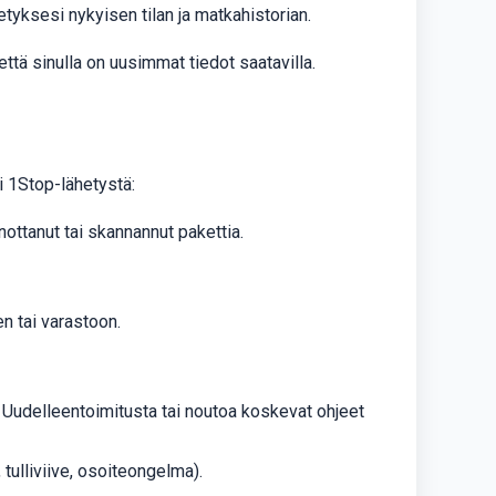
yksesi nykyisen tilan ja matkahistorian.
että sinulla on uusimmat tiedot saatavilla.
si 1Stop-lähetystä:
nottanut tai skannannut pakettia.
en tai varastoon.
). Uudelleentoimitusta tai noutoa koskevat ohjeet
tulliviive, osoiteongelma).