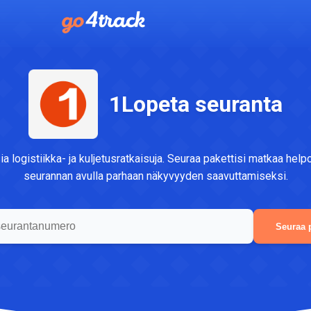
1Lopeta seuranta
a logistiikka- ja kuljetusratkaisuja. Seuraa pakettisi matkaa help
seurannan avulla parhaan näkyvyyden saavuttamiseksi.
Seuraa p