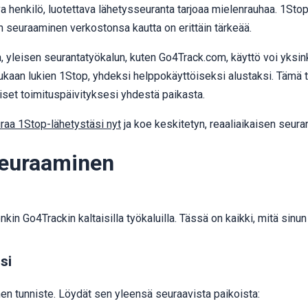
va henkilö, luotettava lähetysseuranta tarjoaa mielenrauhaa. 1Stop 
isen seuraaminen verkostonsa kautta on erittäin tärkeää.
yleisen seurantatyökalun, kuten Go4Track.com, käyttö voi yksin
aan lukien 1Stop, yhdeksi helppokäyttöiseksi alustaksi. Tämä tark
kaiset toimituspäivityksesi yhdestä paikasta.
raa 1Stop-lähetystäsi nyt
ja koe keskitetyn, reaaliaikaisen seur
seuraaminen
n Go4Trackin kaltaisilla työkaluilla. Tässä on kaikki, mitä sinun 
si
en tunniste. Löydät sen yleensä seuraavista paikoista: