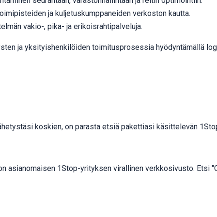
täminen seurantaan, varastonhallintaan ja reitin optimointiin.
toimipisteiden ja kuljetuskumppaneiden verkoston kautta.
elmän vakio-, pika- ja erikoisrahtipalveluja.
tysten ja yksityishenkilöiden toimitusprosessia hyödyntämällä log
ähetystäsi koskien, on parasta etsiä pakettiasi käsittelevän 1St
n asianomaisen 1Stop-yrityksen virallinen verkkosivusto. Etsi "Ota