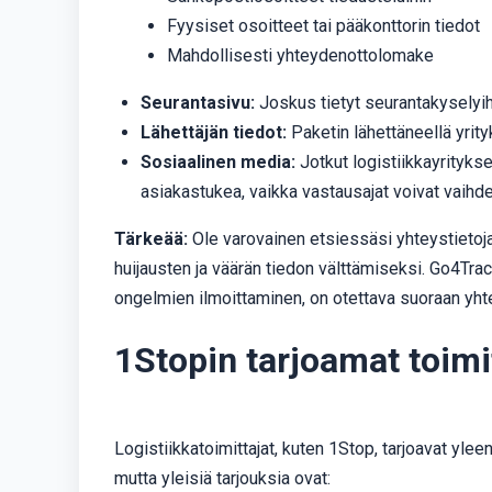
Fyysiset osoitteet tai pääkonttorin tiedot
Mahdollisesti yhteydenottolomake
Seurantasivu:
Joskus tietyt seurantakyselyih
Lähettäjän tiedot:
Paketin lähettäneellä yrity
Sosiaalinen media:
Jotkut logistiikkayritykset
asiakastukea, vaikka vastausajat voivat vaihde
Tärkeää:
Ole varovainen etsiessäsi yhteystietoja e
huijausten ja väärän tiedon välttämiseksi. Go4Tra
ongelmien ilmoittaminen, on otettava suoraan yhte
1Stopin tarjoamat toimi
Logistiikkatoimittajat, kuten 1Stop, tarjoavat yleen
mutta yleisiä tarjouksia ovat: