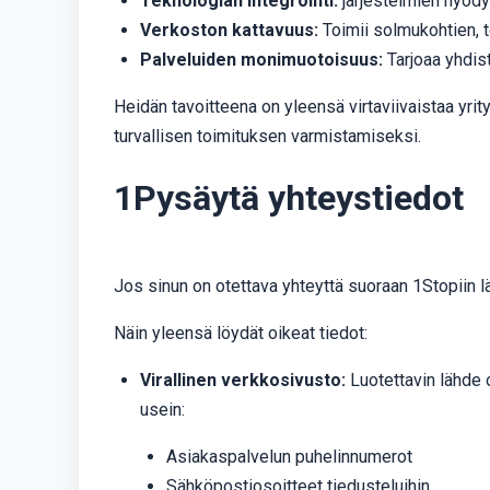
Teknologian integrointi:
järjestelmien hyödyn
Verkoston kattavuus:
Toimii solmukohtien, 
Palveluiden monimuotoisuus:
Tarjoaa yhdist
Heidän tavoitteena on yleensä virtaviivaistaa yri
turvallisen toimituksen varmistamiseksi.
1Pysäytä yhteystiedot
Jos sinun on otettava yhteyttä suoraan 1Stopiin l
Näin yleensä löydät oikeat tiedot:
Virallinen verkkosivusto:
Luotettavin lähde o
usein:
Asiakaspalvelun puhelinnumerot
Sähköpostiosoitteet tiedusteluihin