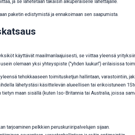
ittaa, ja se lähetetään takaisin alkuperäiselle lähettäjälle.
maan paketin edistymistä ja ennakoimaan sen saapumista.
skatsaus
yksiköt käyttävät maailmanlaajuisesti, se viittaa yleensä yrityksiin,
t usein olemaan yksi yhteyspiste ("yhden luukun") erilaisissa toim
yleensä tehokkaaseen toimitusketjun hallintaan, varastointiin, jake
aihdella lähetystäsi käsittelevän alueellisen tai erikoistuneen 1
 tietyn maan sisällä (kuten Iso-Britannia tai Australia, joissa sa
an tarjoaminen pelkkien peruskuriiripalvelujen sijaan.