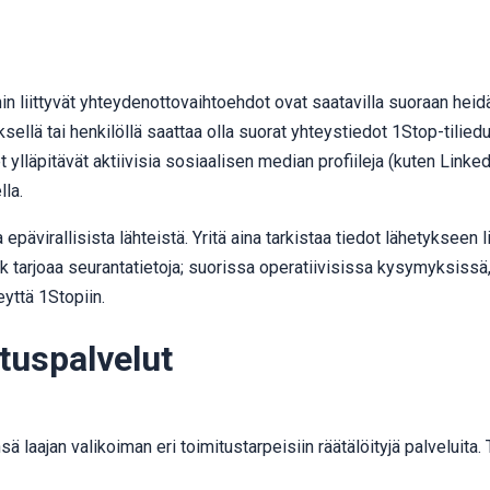
in liittyvät yhteydenottovaihtoehdot ovat saatavilla suoraan heid
ksellä tai henkilöllä saattaa olla suorat yhteystiedot 1Stop-tilied
 ylläpitävät aktiivisia sosiaalisen median profiileja (kuten Linked
lla.
pävirallisista lähteistä. Yritä aina tarkistaa tiedot lähetykseen 
ck tarjoaa seurantatietoja; suorissa operatiivisissa kysymyksissä
yttä 1Stopiin.
tuspalvelut
sä laajan valikoiman eri toimitustarpeisiin räätälöityjä palveluita.