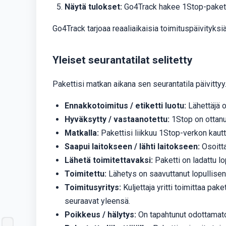
Näytä tulokset:
Go4Track hakee 1Stop-pakettis
Go4Track tarjoaa reaaliaikaisia ​​toimituspäivityks
Yleiset seurantatilat selitetty
Pakettisi matkan aikana sen seurantatila päivittyy.
Ennakkotoimitus / etiketti luotu:
Lähettäjä o
Hyväksytty / vastaanotettu:
1Stop on ottanu
Matkalla:
Pakettisi liikkuu 1Stop-verkon kautta
Saapui laitokseen / lähti laitokseen:
Osoitta
Lähetä toimitettavaksi:
Paketti on ladattu l
Toimitettu:
Lähetys on saavuttanut lopullise
Toimitusyritys:
Kuljettaja yritti toimittaa pa
seuraavat yleensä.
Poikkeus / hälytys:
On tapahtunut odottamaton