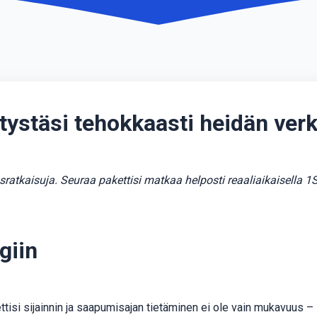
tystäsi tehokkaasti heidän ver
tusratkaisuja. Seuraa pakettisi matkaa helposti reaaliaikaisella
giin
 sijainnin ja saapumisajan tietäminen ei ole vain mukavuus – se