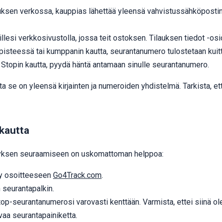
uksen verkossa, kauppias lähettää yleensä vahvistussähköpostin,
lillesi verkkosivustolla, jossa teit ostoksen. Tilauksen tiedot -osi
pisteessä tai kumppanin kautta, seurantanumero tulostetaan kuitt
 1Stopin kautta, pyydä häntä antamaan sinulle seurantanumero.
se on yleensä kirjainten ja numeroiden yhdistelmä. Tarkista, ett
kautta
tyksen seuraamiseen on uskomattoman helppoa:
ry osoitteeseen
Go4Track.com
.
 seurantapalkin.
1Stop-seurantanumerosi varovasti kenttään. Varmista, ettei siinä ole
aa seurantapainiketta.