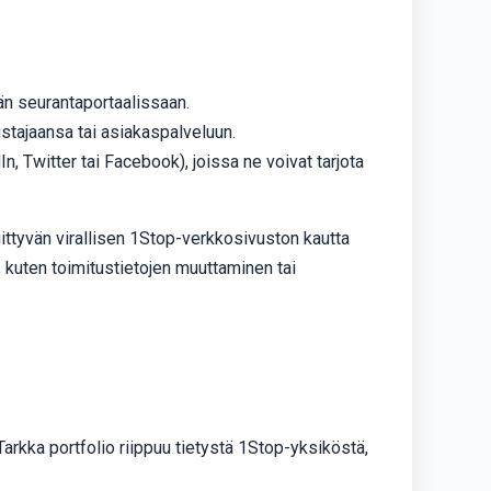
än seurantaportaalissaan.
ustajaansa tai asiakaspalveluun.
In, Twitter tai Facebook), joissa ne voivat tarjota
liittyvän virallisen 1Stop-verkkosivuston kautta
, kuten toimitustietojen muuttaminen tai
 Tarkka portfolio riippuu tietystä 1Stop-yksiköstä,