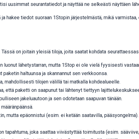
i uusimmat seurantatiedot ja näyttää ne selkeästi näyttäen lähet
iä ja hakee tiedot suoraan 1Stopin järjestelmästä, mikä varmistaa, 
 Tässä on joitain yleisiä tiloja, joita saatat kohdata seurattaessa
n luonut lähetystarran, mutta 1Stop ei ole vielä fyysisesti vastaa
t paketin haltuunsa ja skannannut sen verkkoonsa.
, mahdollisesti tilojen välillä tai matkalla kohdealueelle.
a, että paketti on saapunut tai lähtenyt tiettyyn lajittelukeskukse
opulliseen jakeluautoon ja sen odotetaan saapuvan tänään.
n määränpäänsä.
ketin, mutta epäonnistui (esim. ei ketään saatavilla, pääsyongelma
 tapahtuma, joka saattaa viivästyttää toimitusta (esim. sääviive, 