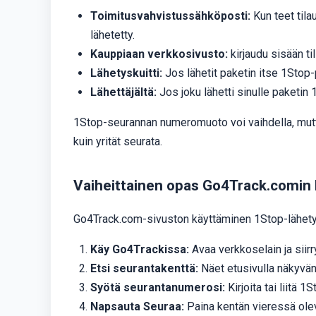
Toimitusvahvistussähköposti:
Kun teet tila
lähetetty.
Kauppiaan verkkosivusto:
kirjaudu sisään ti
Lähetyskuitti:
Jos lähetit paketin itse 1Stop-
Lähettäjältä:
Jos joku lähetti sinulle paketin
1Stop-seurannan numeromuoto voi vaihdella, mutta 
kuin yrität seurata.
Vaiheittainen opas Go4Track.comin 
Go4Track.com-sivuston käyttäminen 1Stop-lähe
Käy Go4Trackissa:
Avaa verkkoselain ja siir
Etsi seurantakenttä:
Näet etusivulla näkyvän
Syötä seurantanumerosi:
Kirjoita tai liitä 
Napsauta Seuraa:
Paina kentän vieressä olev